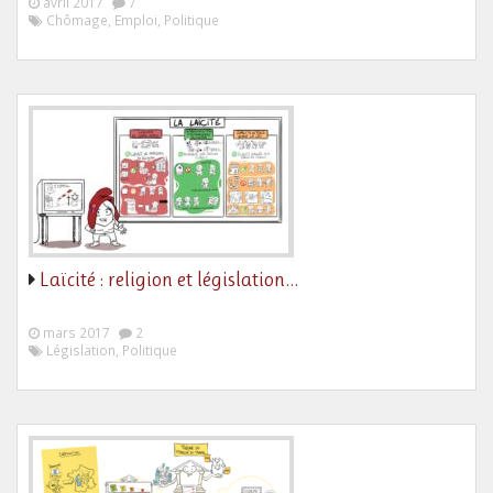
avril 2017
7
Chômage, Emploi, Politique
Laïcité : religion et législation…
mars 2017
2
Législation, Politique