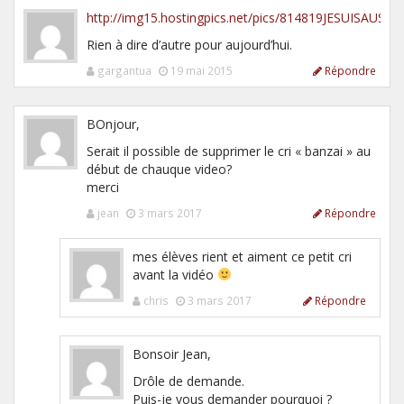
http://img15.hostingpics.net/pics/814819JESUISAUSTE
Rien à dire d’autre pour aujourd’hui.
gargantua
19 mai 2015
Répondre
BOnjour,
Serait il possible de supprimer le cri « banzai » au
début de chauque video?
merci
jean
3 mars 2017
Répondre
mes élèves rient et aiment ce petit cri
avant la vidéo
chris
3 mars 2017
Répondre
Bonsoir Jean,
Drôle de demande.
Puis-je vous demander pourquoi ?