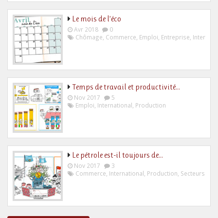
Le mois de l’éco
Avr 2018
0
Chômage
,
Commerce
,
Emploi
,
Entreprise
,
Internati
Temps de travail et productivité…
Nov 2017
5
Emploi
,
International
,
Production
Le pétrole est-il toujours de…
Nov 2017
3
Commerce
,
International
,
Production
,
Secteurs spé