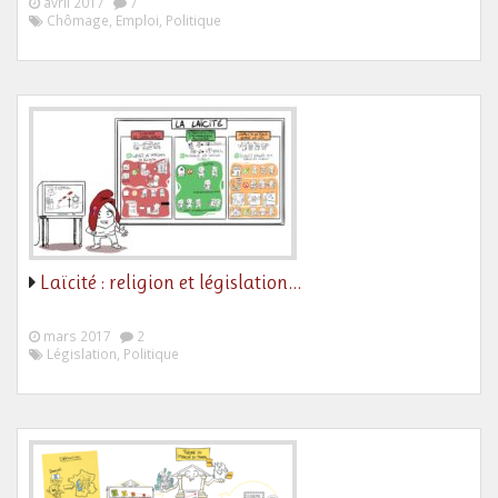
avril 2017
7
Chômage, Emploi, Politique
Laïcité : religion et législation…
mars 2017
2
Législation, Politique