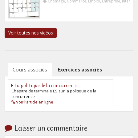
Chômage
,
Commerce
,
Emploi
,
Entreprise
,
Internati
Voir toutes nos vidéos
Cours associés
Exercices associés
La politique de la concurrence
Chapitre de terminale ES sur la politique de la
concurrence
Voir l'article en ligne
Laisser un commentaire