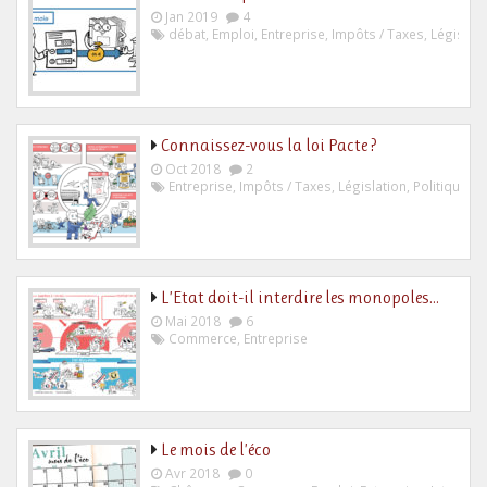
Jan 2019
4
débat
,
Emploi
,
Entreprise
,
Impôts / Taxes
,
Législati
Connaissez-vous la loi Pacte ?
Oct 2018
2
Entreprise
,
Impôts / Taxes
,
Législation
,
Politique
L’Etat doit-il interdire les monopoles…
Mai 2018
6
Commerce
,
Entreprise
Le mois de l’éco
Avr 2018
0