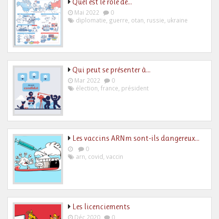
Quel est le rôle de…
Mai 2022
0
diplomatie
,
guerre
,
otan
,
russie
,
ukraine
Qui peut se présenter à…
Mar 2022
0
élection
,
france
,
président
Les vaccins ARNm sont-ils dangereux…
0
arn
,
covid
,
vaccin
Les licenciements
Déc 2020
0