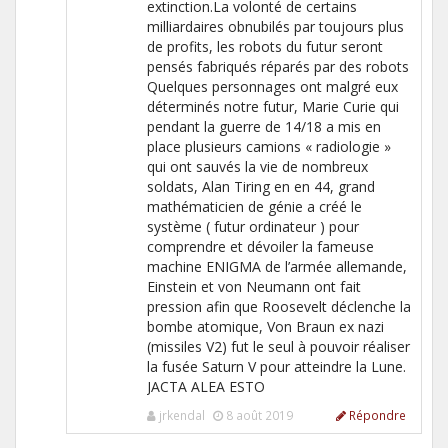
extinction.La volonté de certains
milliardaires obnubilés par toujours plus
de profits, les robots du futur seront
pensés fabriqués réparés par des robots
Quelques personnages ont malgré eux
déterminés notre futur, Marie Curie qui
pendant la guerre de 14/18 a mis en
place plusieurs camions « radiologie »
qui ont sauvés la vie de nombreux
soldats, Alan Tiring en en 44, grand
mathématicien de génie a créé le
système ( futur ordinateur ) pour
comprendre et dévoiler la fameuse
machine ENIGMA de l’armée allemande,
Einstein et von Neumann ont fait
pression afin que Roosevelt déclenche la
bombe atomique, Von Braun ex nazi
(missiles V2) fut le seul à pouvoir réaliser
la fusée Saturn V pour atteindre la Lune.
JACTA ALEA ESTO
jrkendal
8 août 2019
Répondre