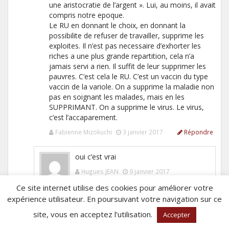
une aristocratie de l’argent ». Lui, au moins, il avait
compris notre epoque.
Le RU en donnant le choix, en donnant la
possibilite de refuser de travailler, supprime les
exploites. Il n’est pas necessaire d’exhorter les
riches a une plus grande repartition, cela n’a
jamais servi a rien. Il suffit de leur supprimer les
pauvres. C’est cela le RU. C’est un vaccin du type
vaccin de la variole. On a supprime la maladie non
pas en soignant les malades, mais en les
SUPPRIMANT. On a supprime le virus. Le virus,
c’est l’accaparement.
Fabienne Mizokuchi
3 janvier 2017
Répondre
oui c’est vrai
Hugues JEAN
9 janvier 2017
Répondre
Ce site internet utilise des cookies pour améliorer votre
expérience utilisateur. En poursuivant votre navigation sur ce
Comme en médecine asiatique où l’on
site, vous en acceptez l’utilisation.
Accepter
va chez le docteur quand on va bien, ça