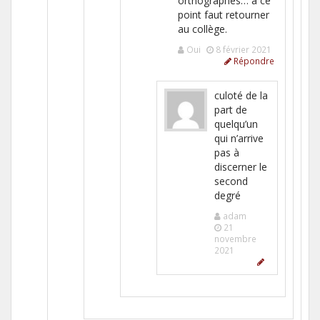
orthographes… à ce
point faut retourner
au collège.
Oui
8 février 2021
Répondre
culoté de la
part de
quelqu’un
qui n’arrive
pas à
discerner le
second
degré
adam
21
novembre
2021