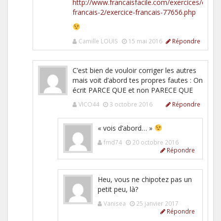
http://www.francaisfacile.com/exercices/exerci
francais-2/exercice-francais-77656.php
Camille LOUIS
15 mai 2016
Répondre
C’est bien de vouloir corriger les autres
mais voit d’abord tes propres fautes : On
écrit PARCE QUE et non PARECE QUE
VICO44
3 octobre 2016
Répondre
« vois d’abord… »
fmd74
20 octobre 2016
Répondre
Heu, vous ne chipotez pas un
petit peu, là?
Vanisea
25 janvier 2017
Répondre