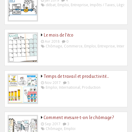
débat
,
Emploi
,
Entreprise
,
Impôts / Taxes
,
Législati
Le mois de l’éco
Avr 2018
0
Chômage
,
Commerce
,
Emploi
,
Entreprise
,
Internati
Temps de travail et productivité…
Nov 2017
5
Emploi
,
International
,
Production
Comment mesure-t-on le chômage ?
Sep 2017
3
Chômage
,
Emploi