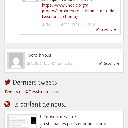
https://www.unedic.org/a-
propos/comprendre-le-financement-de-
lassurance-chomage
Florian HALTER
21 mai 2018
Répondre
Merci à vous
OBERGFELL
1 juin 2022
Répondre
Derniers tweets
Tweets de @Dessinemoileco
Ils parlent de nous...
T’enseignes-tu ?
Un site par les profs et pour les profs