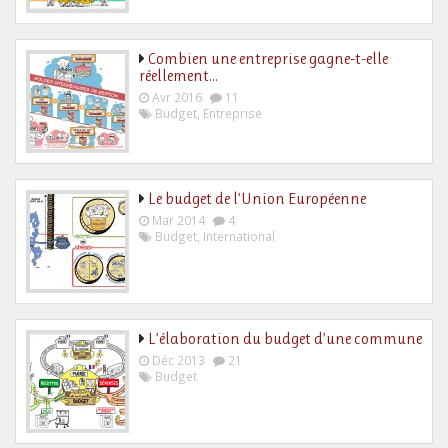
Combien une entreprise gagne-t-elle
réellement…
Avr 2016
11
Budget
,
Entreprise
Le budget de l’Union Européenne
Mar 2014
4
Budget
,
International
L’élaboration du budget d’une commune
Déc 2013
21
Budget