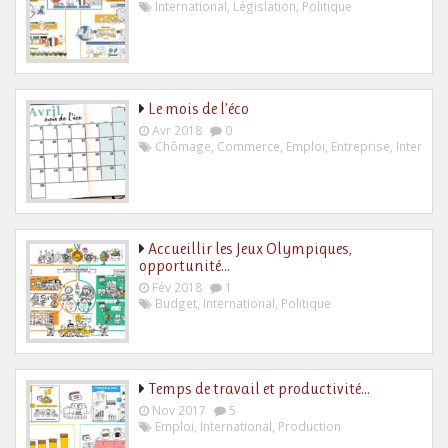
International
,
Législation
,
Politique
Le mois de l’éco
Avr 2018
0
Chômage
,
Commerce
,
Emploi
,
Entreprise
,
Internati
Accueillir les Jeux Olympiques,
opportunité…
Fév 2018
1
Budget
,
International
,
Politique
Temps de travail et productivité…
Nov 2017
5
Emploi
,
International
,
Production