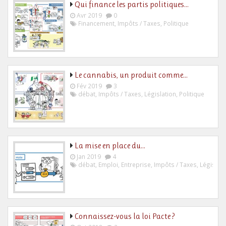
Qui finance les partis politiques…
Avr 2019
0
Financement
,
Impôts / Taxes
,
Politique
Le cannabis, un produit comme…
Fév 2019
3
débat
,
Impôts / Taxes
,
Législation
,
Politique
La mise en place du…
Jan 2019
4
débat
,
Emploi
,
Entreprise
,
Impôts / Taxes
,
Législati
Connaissez-vous la loi Pacte ?