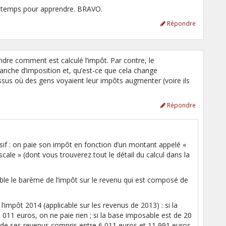
du temps pour apprendre. BRAVO.
Répondre
dre comment est calculé l’impôt. Par contre, le
nche d’imposition et, qu’est-ce que cela change
ssus où des gens voyaient leur impôts augmenter (voire ils
Répondre
sif : on paie son impôt en fonction d’un montant appelé «
cale » (dont vous trouverez tout le détail du calcul dans la
le le barème de l’impôt sur le revenu qui est composé de
’impôt 2014 (applicable sur les revenus de 2013) : si la
 011 euros, on ne paie rien ; si la base imposable est de 20
 de ses revenus compris entre 6 011 euros et 11 991 euros