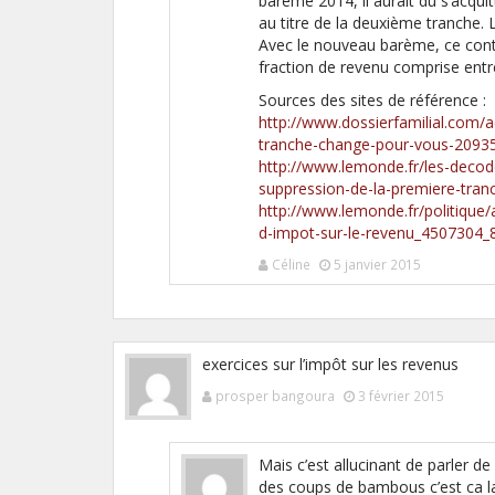
barème 2014, il aurait dû s’acquit
au titre de la deuxième tranche. 
Avec le nouveau barème, ce contr
fraction de revenu comprise entr
Sources des sites de référence :
http://www.dossierfamilial.com/a
tranche-change-pour-vous-20935
http://www.lemonde.fr/les-decode
suppression-de-la-premiere-tran
http://www.lemonde.fr/politique/
d-impot-sur-le-revenu_4507304_
Céline
5 janvier 2015
exercices sur l’impôt sur les revenus
prosper bangoura
3 février 2015
Mais c’est allucinant de parler de 
des coups de bambous c’est ca la 