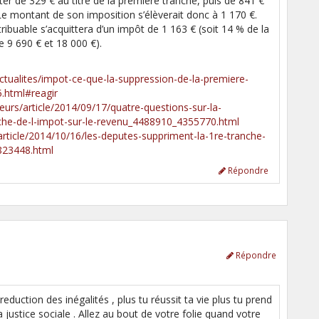
ter de 329 € au titre de la première tranche, puis de 841 €
Le montant de son imposition s’élèverait donc à 1 170 €.
ibuable s’acquittera d’un impôt de 1 163 € (soit 14 % de la
e 9 690 € et 18 000 €).
ctualites/impot-ce-que-la-suppression-de-la-premiere-
.html#reagir
urs/article/2014/09/17/quatre-questions-sur-la-
che-de-l-impot-sur-le-revenu_4488910_4355770.html
article/2014/10/16/les-deputes-suppriment-la-1re-tranche-
823448.html
Répondre
Répondre
reduction des inégalités , plus tu réussit ta vie plus tu prend
justice sociale . Allez au bout de votre folie quand votre