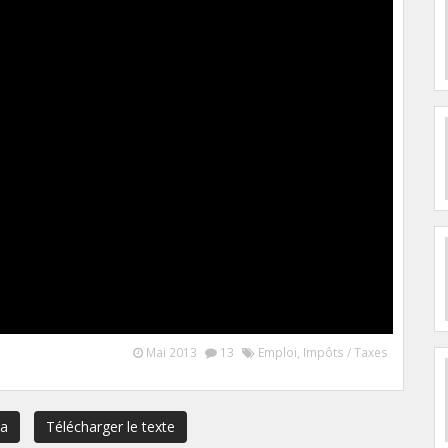
Mai 2013
13
Emploi
,
Impôts / Taxes
ma
Télécharger le texte