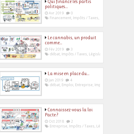
Qui finance les partis
politiques…
Avr 2019
0
Financement
,
Impôts / Taxes
,
Politique
Le cannabis, un produit
comme…
Fév 2019
3
débat
,
Impôts / Taxes
,
Législation
,
Politique
La mise en place du…
Jan 2019
4
débat
,
Emploi
,
Entreprise
,
Impôts / Taxes
,
Législa
Connaissez-vous la loi
Pacte ?
Oct 2018
2
Entreprise
,
Impôts / Taxes
,
Législation
,
Politique