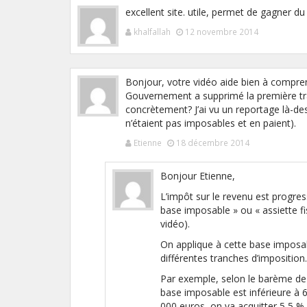
excellent site. utile, permet de gagner 
khalfallah
12 novembre 2014
Bonjour, votre vidéo aide bien à compren
Gouvernement a supprimé la première tra
concrètement? J’ai vu un reportage là-de
n’étaient pas imposables et en paient).
Etienne
18 décembre 2014
Bonjour Etienne,
L’impôt sur le revenu est progres
base imposable » ou « assiette fis
vidéo).
On applique à cette base imposab
différentes tranches d’imposition.
Par exemple, selon le barème de l
base imposable est inférieure à 6
000 euros, on va acquitter 5,5 %