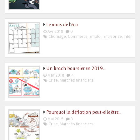
Le mois de l’éco
Avr 2018
0
Chômage
,
Commerce
,
Emploi
,
Entreprise
,
Internati
Un krach boursier en 2019…
Mar 2018
4
Crise
,
Marchés financiers
Pourquoi la déflation peut-elle être…
Mai 2015
3
Crise
,
Marchés financiers