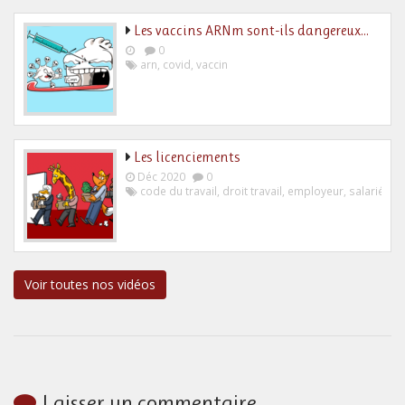
Les vaccins ARNm sont-ils dangereux…
0
arn
,
covid
,
vaccin
Les licenciements
Déc 2020
0
code du travail
,
droit travail
,
employeur
,
salarié
Voir toutes nos vidéos
Laisser un commentaire