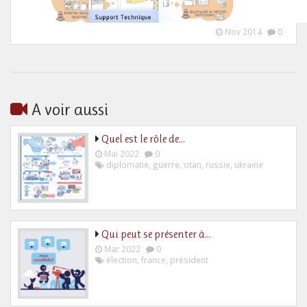
Nov 2014
0
A voir aussi
Quel est le rôle de…
Mai 2022
0
diplomatie
,
guerre
,
otan
,
russie
,
ukraine
Qui peut se présenter à…
Mar 2022
0
élection
,
france
,
président