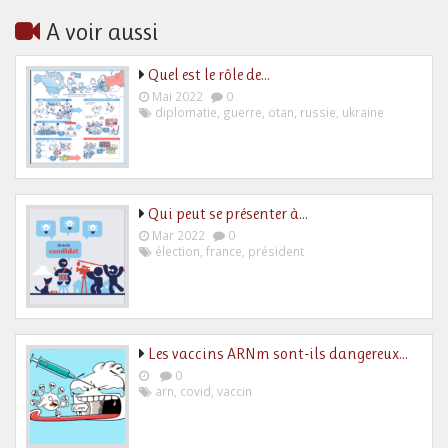
A voir aussi
Quel est le rôle de…
Mai 2022
0
diplomatie
,
guerre
,
otan
,
russie
,
ukraine
Qui peut se présenter à…
Mar 2022
0
élection
,
france
,
président
Les vaccins ARNm sont-ils dangereux…
0
arn
,
covid
,
vaccin