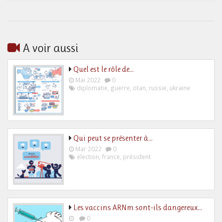
A voir aussi
Quel est le rôle de…
Mai 2022
0
diplomatie
,
guerre
,
otan
,
russie
,
ukraine
Qui peut se présenter à…
Mar 2022
0
élection
,
france
,
président
Les vaccins ARNm sont-ils dangereux…
0