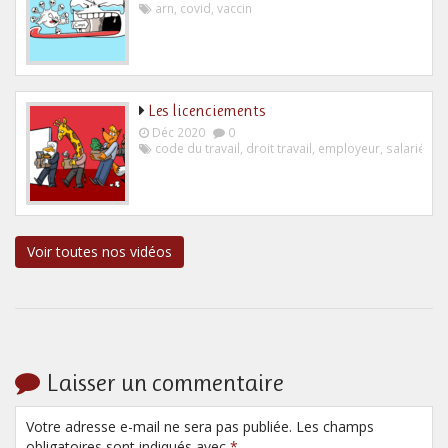
arn
,
covid
,
vaccin
Les licenciements
Déc 2020
0
code du travail
,
droit travail
,
employeur
,
salarié
Voir toutes nos vidéos
Laisser un commentaire
Votre adresse e-mail ne sera pas publiée. Les champs
obligatoires sont indiqués avec
*