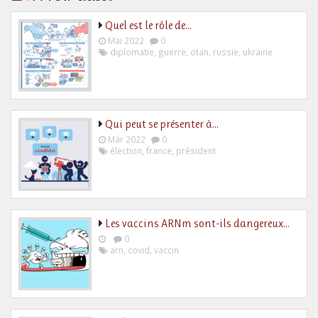
Quel est le rôle de…
Mai 2022
0
diplomatie
,
guerre
,
otan
,
russie
,
ukraine
Qui peut se présenter à…
Mar 2022
0
élection
,
france
,
président
Les vaccins ARNm sont-ils dangereux…
0
arn
,
covid
,
vaccin