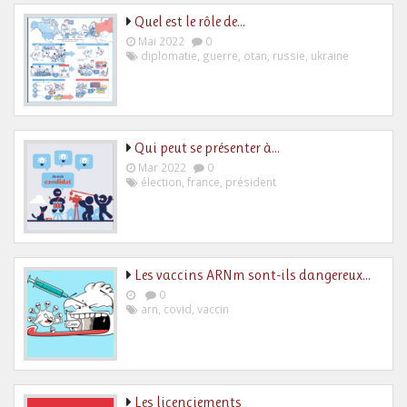
Quel est le rôle de…
Mai 2022
0
diplomatie
,
guerre
,
otan
,
russie
,
ukraine
Qui peut se présenter à…
Mar 2022
0
élection
,
france
,
président
Les vaccins ARNm sont-ils dangereux…
0
arn
,
covid
,
vaccin
Les licenciements