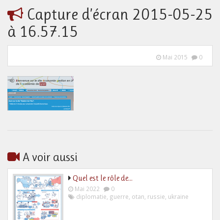
Capture d’écran 2015-05-25
à 16.57.15
Mai 2015
0
A voir aussi
Quel est le rôle de…
Mai 2022
0
diplomatie
,
guerre
,
otan
,
russie
,
ukraine