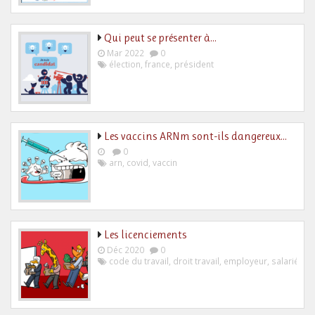
Qui peut se présenter à…
Mar 2022
0
élection
,
france
,
président
Les vaccins ARNm sont-ils dangereux…
0
arn
,
covid
,
vaccin
Les licenciements
Déc 2020
0
code du travail
,
droit travail
,
employeur
,
salarié