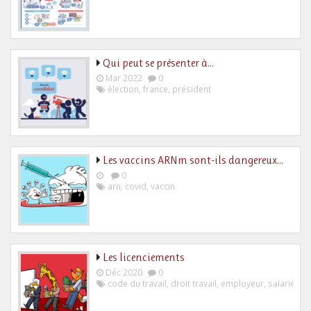
Qui peut se présenter à…
Mar 2022
0
élection
,
france
,
président
Les vaccins ARNm sont-ils dangereux…
0
arn
,
covid
,
vaccin
Les licenciements
Déc 2020
0
code du travail
,
droit travail
,
employeur
,
salarié