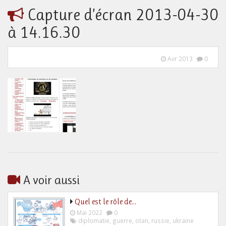
Capture d’écran 2013-04-30
à 14.16.30
Avr 2013
0
A voir aussi
Quel est le rôle de…
Mai 2022
0
diplomatie
,
guerre
,
otan
,
russie
,
ukraine