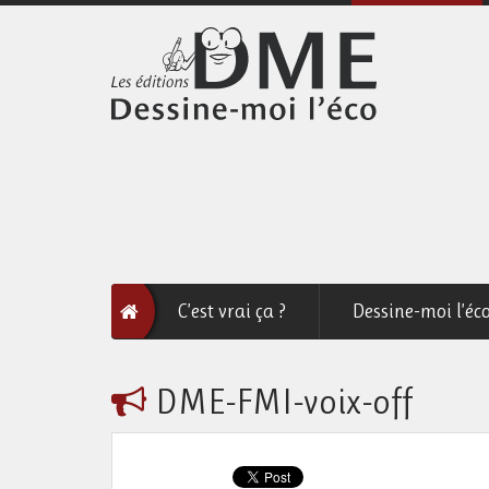
C’est vrai ça ?
Dessine-moi l’éc
DME-FMI-voix-off