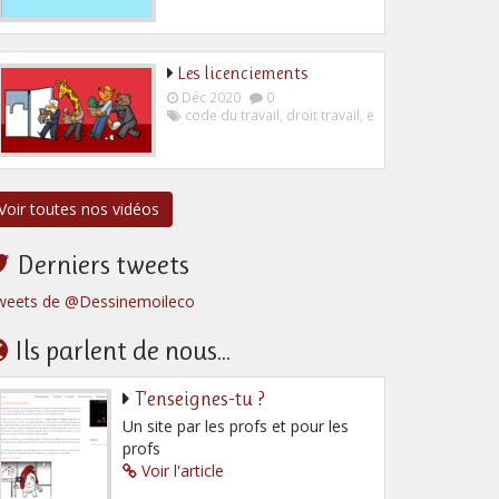
Les licenciements
Déc 2020
0
code du travail
,
droit travail
,
employeur
,
salarié
Voir toutes nos vidéos
Derniers tweets
weets de @Dessinemoileco
Ils parlent de nous...
T’enseignes-tu ?
Un site par les profs et pour les
profs
Voir l'article