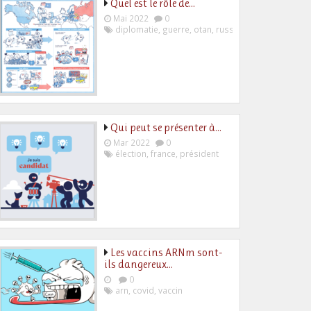
Quel est le rôle de…
Mai 2022
0
diplomatie
,
guerre
,
otan
,
russie
,
ukraine
Qui peut se présenter à…
Mar 2022
0
élection
,
france
,
président
Les vaccins ARNm sont-
ils dangereux…
0
arn
,
covid
,
vaccin