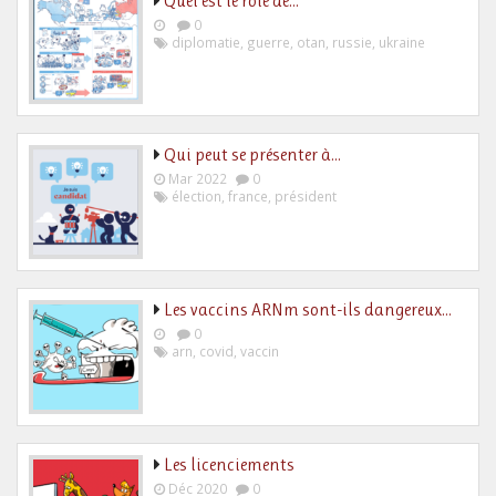
Quel est le rôle de…
0
diplomatie
,
guerre
,
otan
,
russie
,
ukraine
Qui peut se présenter à…
Mar 2022
0
élection
,
france
,
président
Les vaccins ARNm sont-ils dangereux…
0
arn
,
covid
,
vaccin
Les licenciements
Déc 2020
0