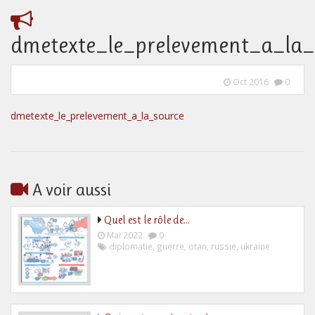
dmetexte_le_prelevement_a_la_
Oct 2016
0
dmetexte_le_prelevement_a_la_source
A voir aussi
Quel est le rôle de…
Mai 2022
0
diplomatie
,
guerre
,
otan
,
russie
,
ukraine