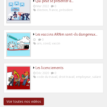
Qui peut se présenter à…
Mar 2022
0
élection
,
france
,
président
Les vaccins ARNm sont-ils dangereux…
0
arn
,
covid
,
vaccin
Les licenciements
Déc 2020
0
code du travail
,
droit travail
,
employeur
,
salarié
Voir toutes nos vidéos