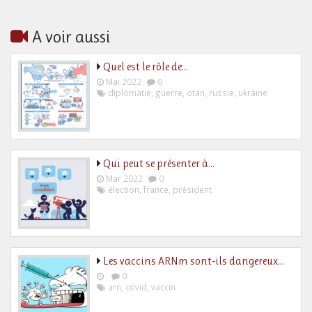
A voir aussi
Quel est le rôle de…
Mai 2022
0
diplomatie
,
guerre
,
otan
,
russie
,
ukraine
Qui peut se présenter à…
Mar 2022
0
élection
,
france
,
président
Les vaccins ARNm sont-ils dangereux…
0
arn
,
covid
,
vaccin