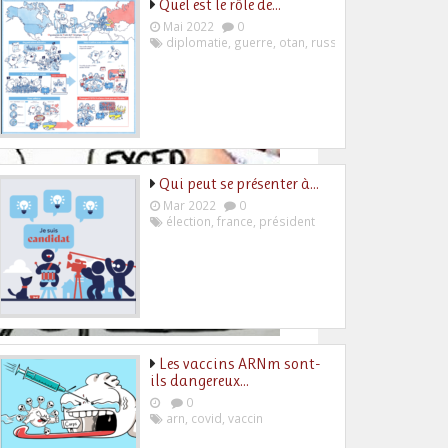
Quel est le rôle de…
Mai 2022
0
diplomatie
,
guerre
,
otan
,
russie
,
ukraine
Qui peut se présenter à…
Mar 2022
0
élection
,
france
,
président
Les vaccins ARNm sont-
ils dangereux…
0
arn
,
covid
,
vaccin