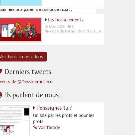
Les licenciements
Déc 2020
0
code du travail
,
droit travail
,
employeur
,
salarié
Voir toutes nos vidéos
Derniers tweets
weets de @Dessinemoileco
Ils parlent de nous...
T’enseignes-tu ?
Un site par les profs et pour les
profs
Voir l'article