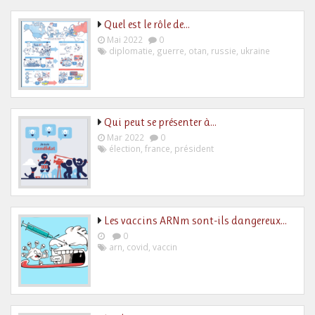
Quel est le rôle de…
Mai 2022
0
diplomatie
,
guerre
,
otan
,
russie
,
ukraine
Qui peut se présenter à…
Mar 2022
0
élection
,
france
,
président
Les vaccins ARNm sont-ils dangereux…
0
arn
,
covid
,
vaccin