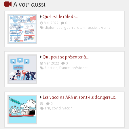
A voir aussi
Quel est le rôle de…
Mai 2022
0
diplomatie
,
guerre
,
otan
,
russie
,
ukraine
Qui peut se présenter à…
Mar 2022
0
élection
,
france
,
président
Les vaccins ARNm sont-ils dangereux…
0
arn
,
covid
,
vaccin