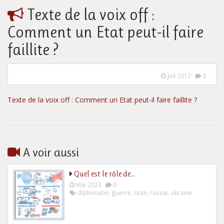
Texte de la voix off :
Comment un Etat peut-il faire
faillite ?
Juil 2012
0
Texte de la voix off : Comment un Etat peut-il faire faillite ?
A voir aussi
Quel est le rôle de…
Mai 2022
0
diplomatie
,
guerre
,
otan
,
russie
,
ukraine