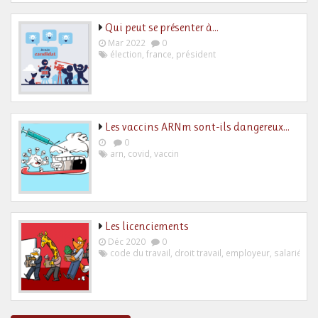
Qui peut se présenter à…
Mar 2022
0
élection
,
france
,
président
Les vaccins ARNm sont-ils dangereux…
0
arn
,
covid
,
vaccin
Les licenciements
Déc 2020
0
code du travail
,
droit travail
,
employeur
,
salarié