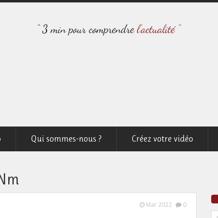
o
Qui sommes-nous ?
Créez votre vidéo
RNm
Mar 2022
0