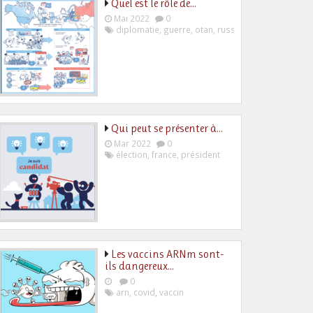
Quel est le rôle de…
Mai 2022
0
diplomatie
,
guerre
,
otan
,
russie
,
ukraine
Qui peut se présenter à…
Mar 2022
0
élection
,
france
,
président
Les vaccins ARNm sont-
ils dangereux…
0
arn
,
covid
,
vaccin