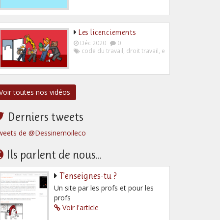
Les licenciements
Déc 2020
0
code du travail
,
droit travail
,
employeur
,
salarié
Voir toutes nos vidéos
Derniers tweets
weets de @Dessinemoileco
Ils parlent de nous...
T’enseignes-tu ?
Un site par les profs et pour les
profs
Voir l'article