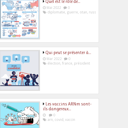
Quel est le rôle de…
Mai 2022
0
diplomatie
,
guerre
,
otan
,
russie
,
ukraine
Qui peut se présenter à…
Mar 2022
0
élection
,
france
,
président
Les vaccins ARNm sont-
ils dangereux…
0
arn
,
covid
,
vaccin