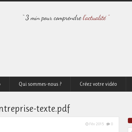
o
Qui sommes-nous ?
Créez votre vidéo
reprise-texte.pdf
Fév 2015
0