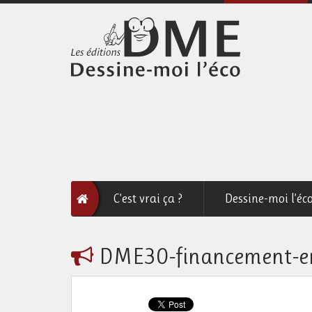
C’est vrai ça ?
Dessine-moi l’éc
DME30-financement-ent