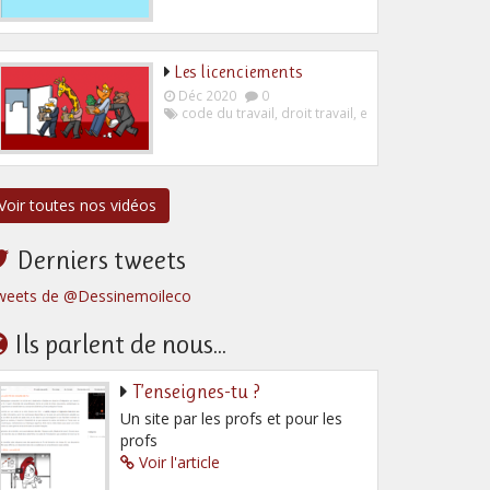
Les licenciements
Déc 2020
0
code du travail
,
droit travail
,
employeur
,
salarié
Voir toutes nos vidéos
Derniers tweets
weets de @Dessinemoileco
Ils parlent de nous...
T’enseignes-tu ?
Un site par les profs et pour les
profs
Voir l'article