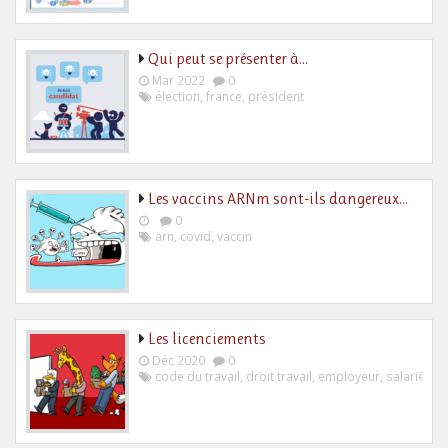
Qui peut se présenter à…
Mar 2022
0
élection
,
france
,
président
Les vaccins ARNm sont-ils dangereux…
0
arn
,
covid
,
vaccin
Les licenciements
Déc 2020
0
code du travail
,
droit travail
,
employeur
,
salarié