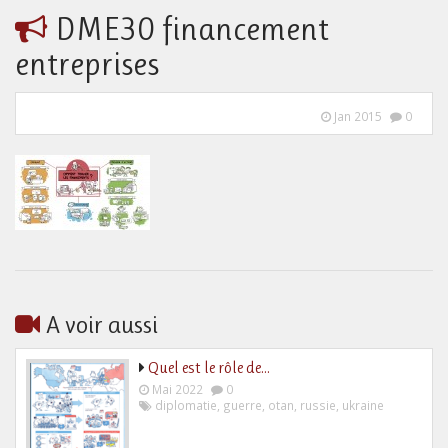
DME30 financement
entreprises
Jan 2015
0
A voir aussi
Quel est le rôle de…
Mai 2022
0
diplomatie
,
guerre
,
otan
,
russie
,
ukraine