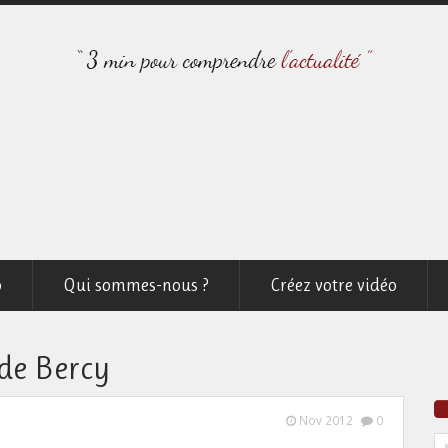
o
Qui sommes-nous ?
Créez votre vidéo
de Bercy
Nov 2012
0