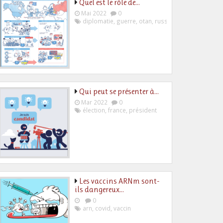
Quel est le rôle de…
Mai 2022
0
diplomatie
,
guerre
,
otan
,
russie
,
ukraine
Qui peut se présenter à…
Mar 2022
0
élection
,
france
,
président
Les vaccins ARNm sont-
ils dangereux…
0
arn
,
covid
,
vaccin