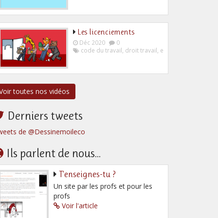
Les licenciements
Déc 2020
0
code du travail
,
droit travail
,
employeur
,
salarié
Voir toutes nos vidéos
Derniers tweets
weets de @Dessinemoileco
Ils parlent de nous...
T’enseignes-tu ?
Un site par les profs et pour les
profs
Voir l'article