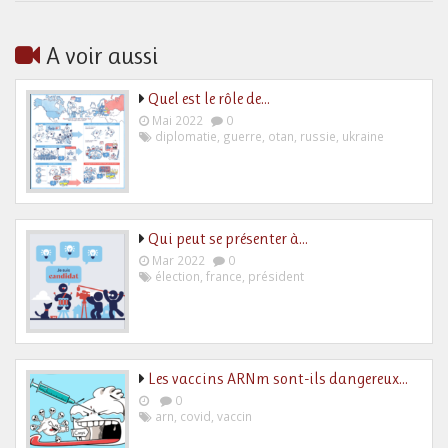
A voir aussi
Quel est le rôle de…
Mai 2022
0
diplomatie
,
guerre
,
otan
,
russie
,
ukraine
Qui peut se présenter à…
Mar 2022
0
élection
,
france
,
président
Les vaccins ARNm sont-ils dangereux…
0
arn
,
covid
,
vaccin