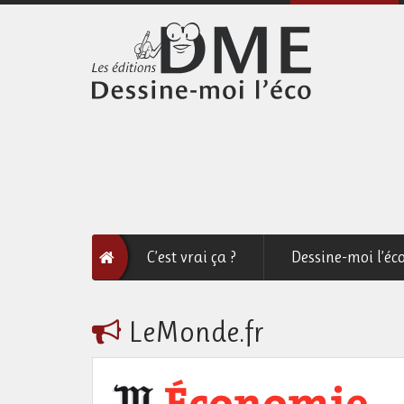
C’est vrai ça ?
Dessine-moi l’éc
LeMonde.fr