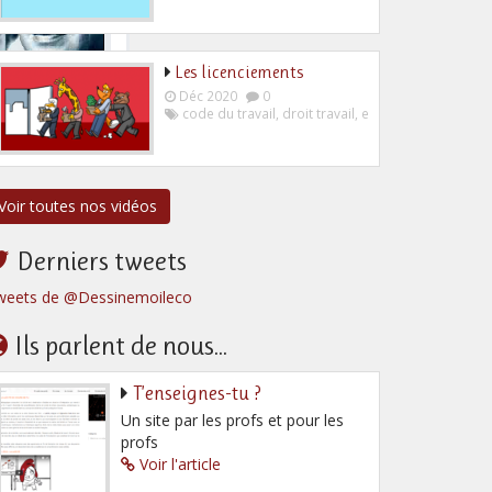
Les licenciements
Déc 2020
0
code du travail
,
droit travail
,
employeur
,
salarié
Voir toutes nos vidéos
Derniers tweets
weets de @Dessinemoileco
Ils parlent de nous...
T’enseignes-tu ?
Un site par les profs et pour les
profs
Voir l'article