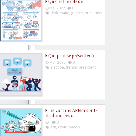
Quel est le rôle de…
Mai 2022
0
diplomatie
,
guerre
,
otan
,
russie
,
ukraine
Qui peut se présenter à…
Mar 2022
0
élection
,
france
,
président
Les vaccins ARNm sont-
ils dangereux…
0
arn
,
covid
,
vaccin