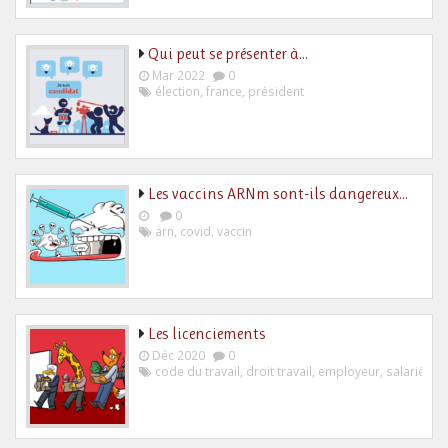
Qui peut se présenter à…
Mar 2022
0
élection
,
france
,
président
Les vaccins ARNm sont-ils dangereux…
0
arn
,
covid
,
vaccin
Les licenciements
Déc 2020
0
code du travail
,
droit travail
,
employeur
,
salarié