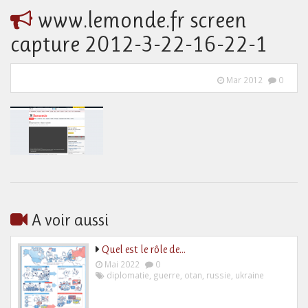
www.lemonde.fr screen
capture 2012-3-22-16-22-1
Mar 2012
0
A voir aussi
Quel est le rôle de…
Mai 2022
0
diplomatie
,
guerre
,
otan
,
russie
,
ukraine