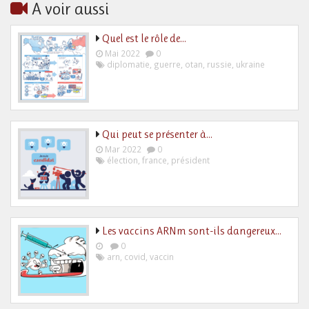
A voir aussi
Quel est le rôle de…
Mai 2022
0
diplomatie
,
guerre
,
otan
,
russie
,
ukraine
Qui peut se présenter à…
Mar 2022
0
élection
,
france
,
président
Les vaccins ARNm sont-ils dangereux…
0
arn
,
covid
,
vaccin