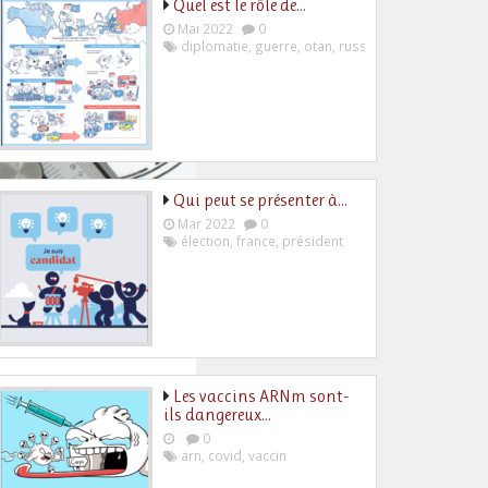
Quel est le rôle de…
Mai 2022
0
diplomatie
,
guerre
,
otan
,
russie
,
ukraine
Qui peut se présenter à…
Mar 2022
0
élection
,
france
,
président
Les vaccins ARNm sont-
ils dangereux…
0
arn
,
covid
,
vaccin