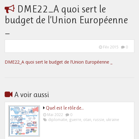
DME22_A quoi sert le
budget de l’Union Européenne
_
Fév 2015
0
DME22_A quoi sert le budget de l’Union Européenne _
A voir aussi
Quel est le rôle de…
Mai 2022
0
diplomatie
,
guerre
,
otan
,
russie
,
ukraine