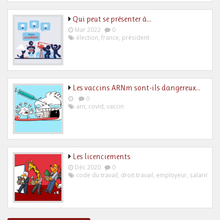
Qui peut se présenter à…
Mar 2022
0
élection
,
france
,
président
Les vaccins ARNm sont-ils dangereux…
0
arn
,
covid
,
vaccin
Les licenciements
Déc 2020
0
code du travail
,
droit travail
,
employeur
,
salarié