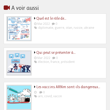
A voir aussi
Quel est le rôle de…
Mai 2022
0
diplomatie
,
guerre
,
otan
,
russie
,
ukraine
Qui peut se présenter à…
Mar 2022
0
élection
,
france
,
président
Les vaccins ARNm sont-ils dangereux…
0
arn
,
covid
,
vaccin