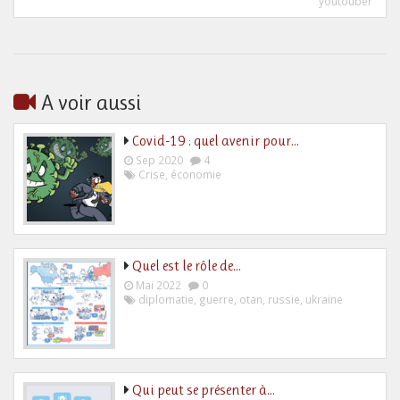
youtouber
A voir aussi
Covid-19 : quel avenir pour…
Sep 2020
4
Crise
,
économie
Quel est le rôle de…
Mai 2022
0
diplomatie
,
guerre
,
otan
,
russie
,
ukraine
Qui peut se présenter à…