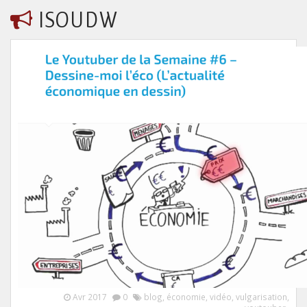
ISOUDW
Avr 2017
0
blog
,
économie
,
vidéo
,
vulgarisation
,