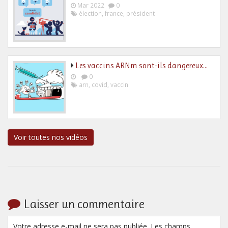
Mar 2022
0
élection
,
france
,
président
Les vaccins ARNm sont-ils dangereux…
0
arn
,
covid
,
vaccin
Voir toutes nos vidéos
Laisser un commentaire
Votre adresse e-mail ne sera pas publiée. Les champs