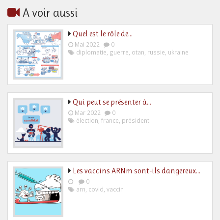
A voir aussi
Quel est le rôle de…
Mai 2022
0
diplomatie
,
guerre
,
otan
,
russie
,
ukraine
Qui peut se présenter à…
Mar 2022
0
élection
,
france
,
président
Les vaccins ARNm sont-ils dangereux…
0
arn
,
covid
,
vaccin