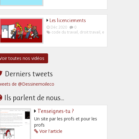
Les licenciements
Déc 2020
0
code du travail
,
droit travail
,
employeur
,
salarié
Voir toutes nos vidéos
Derniers tweets
weets de @Dessinemoileco
Ils parlent de nous...
T’enseignes-tu ?
Un site par les profs et pour les
profs
Voir l'article