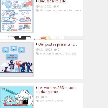
Quel est le rôle de…
Mai 2022
0
diplomatie
,
guerre
,
otan
,
russie
,
ukraine
Qui peut se présenter à…
Mar 2022
0
élection
,
france
,
président
Les vaccins ARNm sont-
ils dangereux…
0
arn
,
covid
,
vaccin