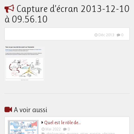
Capture d’écran 2013-12-10
à 09.56.10
Déc 2013
0
A voir aussi
Quel est le rôle de…
Mai 2022
0
diplomatie
,
guerre
,
otan
,
russie
,
ukraine