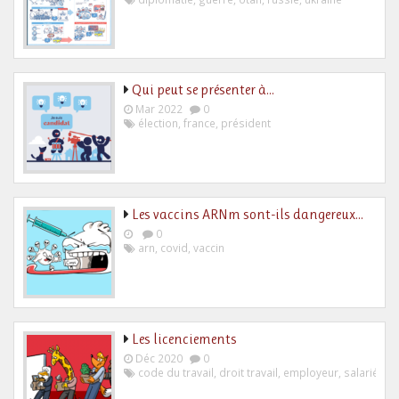
Qui peut se présenter à…
Mar 2022
0
élection
,
france
,
président
Les vaccins ARNm sont-ils dangereux…
0
arn
,
covid
,
vaccin
Les licenciements
Déc 2020
0
code du travail
,
droit travail
,
employeur
,
salarié