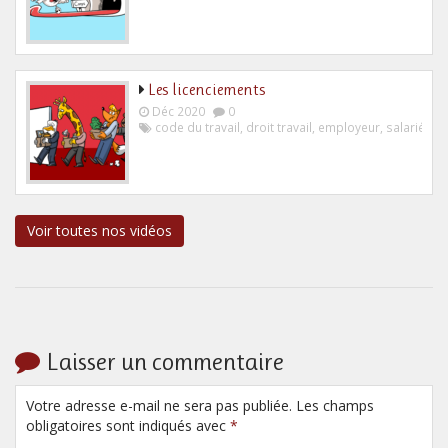
Les licenciements
Déc 2020
0
code du travail
,
droit travail
,
employeur
,
salarié
Voir toutes nos vidéos
Laisser un commentaire
Votre adresse e-mail ne sera pas publiée. Les champs
obligatoires sont indiqués avec
*