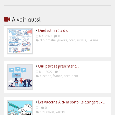
A voir aussi
Quel est le rôle de…
Mai 2022
0
diplomatie
,
guerre
,
otan
,
russie
,
ukraine
Qui peut se présenter à…
Mar 2022
0
élection
,
france
,
président
Les vaccins ARNm sont-ils dangereux…
0
arn
,
covid
,
vaccin