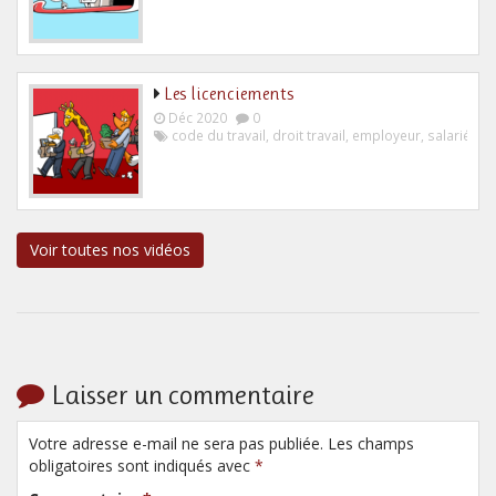
Les licenciements
Déc 2020
0
code du travail
,
droit travail
,
employeur
,
salarié
Voir toutes nos vidéos
Laisser un commentaire
Votre adresse e-mail ne sera pas publiée. Les champs
obligatoires sont indiqués avec
*