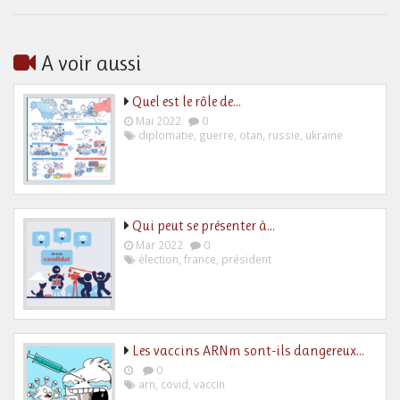
A voir aussi
Quel est le rôle de…
Mai 2022
0
diplomatie
,
guerre
,
otan
,
russie
,
ukraine
Qui peut se présenter à…
Mar 2022
0
élection
,
france
,
président
Les vaccins ARNm sont-ils dangereux…
0
arn
,
covid
,
vaccin