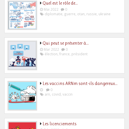
Quel est le rôle de…
Mai 2022
0
diplomatie
,
guerre
,
otan
,
russie
,
ukraine
Qui peut se présenter à…
Mar 2022
0
élection
,
france
,
président
Les vaccins ARNm sont-ils dangereux…
0
arn
,
covid
,
vaccin
Les licenciements