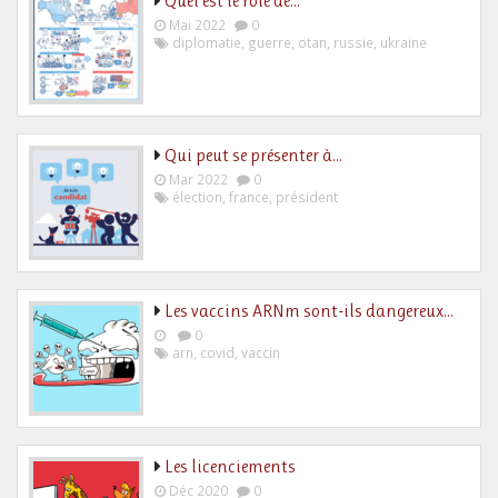
Quel est le rôle de…
Mai 2022
0
diplomatie
,
guerre
,
otan
,
russie
,
ukraine
Qui peut se présenter à…
Mar 2022
0
élection
,
france
,
président
Les vaccins ARNm sont-ils dangereux…
0
arn
,
covid
,
vaccin
Les licenciements
Déc 2020
0