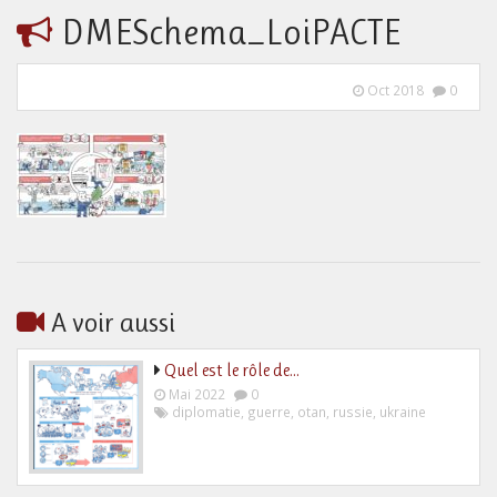
DMESchema_LoiPACTE
Oct 2018
0
A voir aussi
Quel est le rôle de…
Mai 2022
0
diplomatie
,
guerre
,
otan
,
russie
,
ukraine