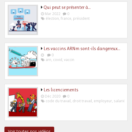
Qui peut se présenter à…
Mar 2022
0
élection
,
france
,
président
Les vaccins ARNm sont-ils dangereux…
0
arn
,
covid
,
vaccin
Les licenciements
Déc 2020
0
code du travail
,
droit travail
,
employeur
,
salarié
Voir toutes nos vidéos