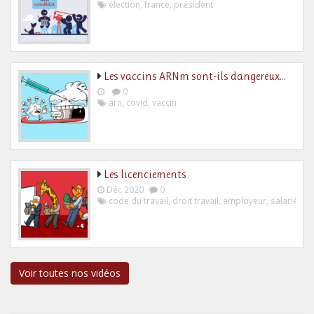
élection
,
france
,
président
Les vaccins ARNm sont-ils dangereux…
0
arn
,
covid
,
vaccin
Les licenciements
Déc 2020
0
code du travail
,
droit travail
,
employeur
,
salarié
Voir toutes nos vidéos