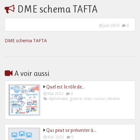
DME schema TAFTA
Juin 2016
0
DME schema TAFTA
A voir aussi
Quel est le rôle de…
Mai 2022
0
diplomatie
,
guerre
,
otan
,
russie
,
ukraine
Qui peut se présenter à…
Mar 2022
0