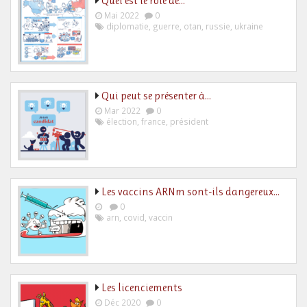
Quel est le rôle de…
Mai 2022
0
diplomatie
,
guerre
,
otan
,
russie
,
ukraine
Qui peut se présenter à…
Mar 2022
0
élection
,
france
,
président
Les vaccins ARNm sont-ils dangereux…
0
arn
,
covid
,
vaccin
Les licenciements
Déc 2020
0