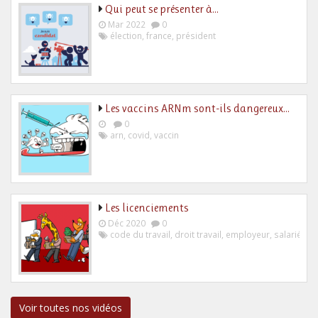
Qui peut se présenter à…
Mar 2022
0
élection
,
france
,
président
Les vaccins ARNm sont-ils dangereux…
0
arn
,
covid
,
vaccin
Les licenciements
Déc 2020
0
code du travail
,
droit travail
,
employeur
,
salarié
Voir toutes nos vidéos