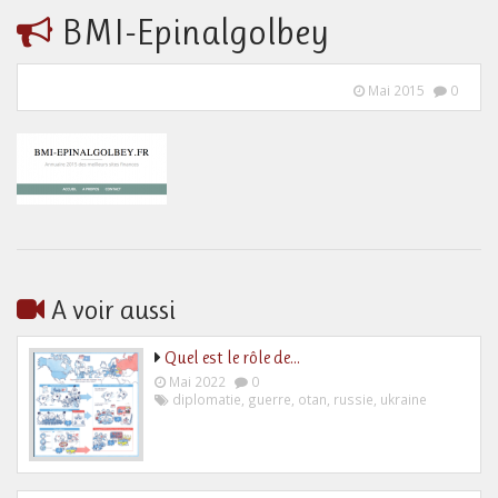
BMI-Epinalgolbey
Mai 2015
0
A voir aussi
Quel est le rôle de…
Mai 2022
0
diplomatie
,
guerre
,
otan
,
russie
,
ukraine