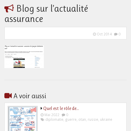
Blog sur l’actualité
assurance
Oct 2014
0
A voir aussi
Quel est le rôle de…
Mai 2022
0
diplomatie
,
guerre
,
otan
,
russie
,
ukraine