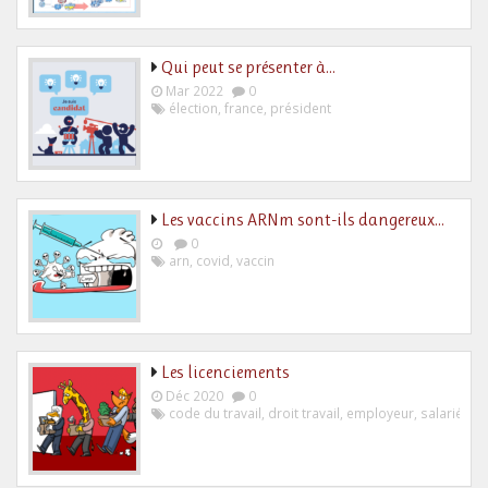
Qui peut se présenter à…
Mar 2022
0
élection
,
france
,
président
Les vaccins ARNm sont-ils dangereux…
0
arn
,
covid
,
vaccin
Les licenciements
Déc 2020
0
code du travail
,
droit travail
,
employeur
,
salarié